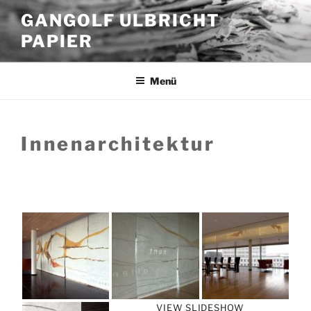
Zum
GANGOLF ULBRICHT
Inhalt
PAPIER
springen
Menü
Innenarchitektur
VIEW SLIDESHOW